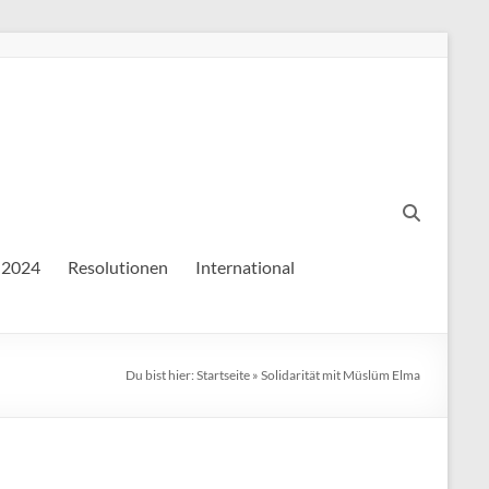
-2024
Resolutionen
International
Du bist hier:
Startseite
»
Solidarität mit Müslüm Elma