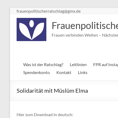
Zum
frauenpolitischerratschlag@gmx.de
Inhalt
springen
Frauenpolitisch
Frauen verbinden Welten – Nächster 
Was ist der Ratschlag?
Leitlinien
FPR auf Inst
Spendenkonto
Kontakt
Links
Solidarität mit Müslüm Elma
Hier zum Download in deutsch: