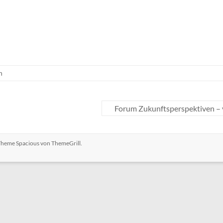
n
Forum Zukunftsperspektiven – 
 Theme
Spacious
von ThemeGrill.