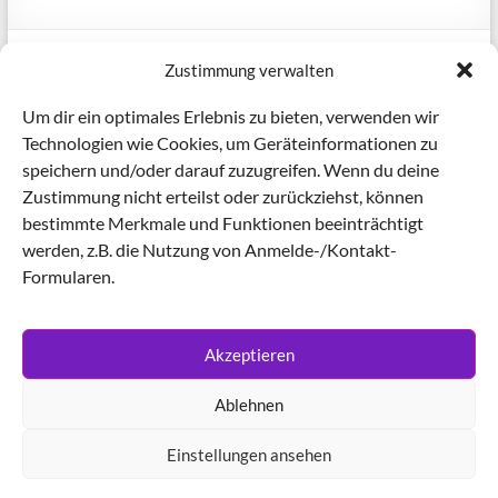
Zustimmung verwalten
Hier der neue Flyer zum Download:
Um dir ein optimales Erlebnis zu bieten, verwenden wir
23-389a Savethedateflyer v2 cjend
Technologien wie Cookies, um Geräteinformationen zu
speichern und/oder darauf zuzugreifen. Wenn du deine
Zustimmung nicht erteilst oder zurückziehst, können
bestimmte Merkmale und Funktionen beeinträchtigt
Webmaster2
29. September 2023
werden, z.B. die Nutzung von Anmelde-/Kontakt-
Archive
,
Werbung
Formularen.
←
Save the Date!!!
Akzeptieren
Schwester Dr. Lea Ackermann ist gestorben
→
Ablehnen
Einstellungen ansehen
Copyright © 2026
Frauenpolitischer Ratschlag
. Alle Rechte vorbehalten.
Theme
Spacious
von ThemeGrill. Präsentiert von:
WordPress
.