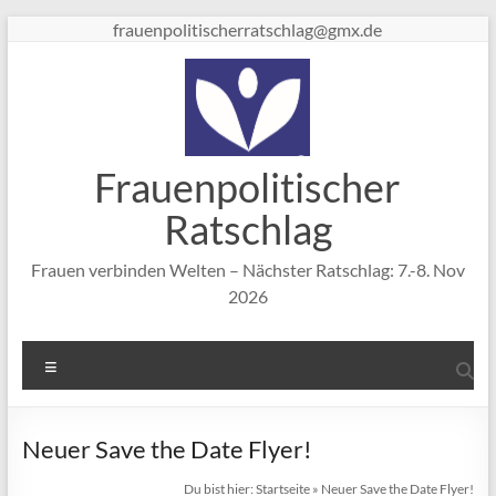
Zum
frauenpolitischerratschlag@gmx.de
Inhalt
springen
Frauenpolitischer
Ratschlag
Frauen verbinden Welten – Nächster Ratschlag: 7.-8. Nov
2026
Menü
Neuer Save the Date Flyer!
Du bist hier:
Startseite
»
Neuer Save the Date Flyer!