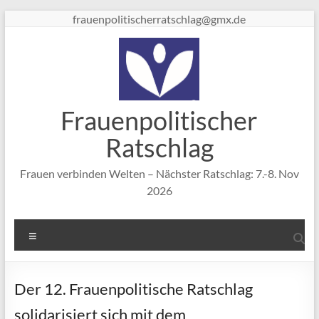
Zum
frauenpolitischerratschlag@gmx.de
Inhalt
springen
Frauenpolitischer
Ratschlag
Frauen verbinden Welten – Nächster Ratschlag: 7.-8. Nov
2026
Menü
Der 12. Frauenpolitische Ratschlag
solidarisiert sich mit dem