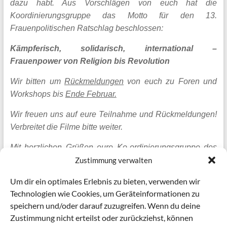
dazu habt. Aus Vorschlägen von euch hat die
Koordinierungsgruppe das Motto für den 13.
Frauenpolitischen Ratschlag beschlossen:
Kämpferisch, solidarisch, international –
Frauenpower von Religion bis Revolution
Wir bitten um
Rückmeldungen
von euch zu Foren und
Workshops bis
Ende Februar.
Wir freuen uns auf eure Teilnahme und Rückmeldungen!
Verbreitet die Filme bitte weiter.
Mit herzlichen Grüßen eure Ko-ordinierungsgruppe des
kämpferischen Frauenrats
Zustimmung verwalten
Brigitte Gebauer, Stefanie Neuerburg, Gabi Wallenstein
Um dir ein optimales Erlebnis zu bieten, verwenden wir
und Anne Wilhelm
Technologien wie Cookies, um Geräteinformationen zu
speichern und/oder darauf zuzugreifen. Wenn du deine
Artikel Filmwerbung KFR
Zustimmung nicht erteilst oder zurückziehst, können